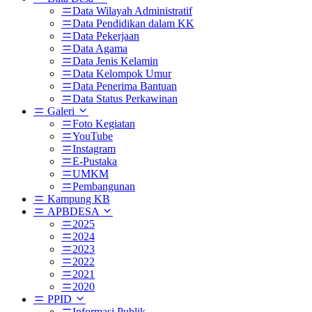
Data Wilayah Administratif
Data Pendidikan dalam KK
Data Pekerjaan
Data Agama
Data Jenis Kelamin
Data Kelompok Umur
Data Penerima Bantuan
Data Status Perkawinan
Galeri
Foto Kegiatan
YouTube
Instagram
E-Pustaka
UMKM
Pembangunan
Kampung KB
APBDESA
2025
2024
2023
2022
2021
2020
PPID
Informasi Publik