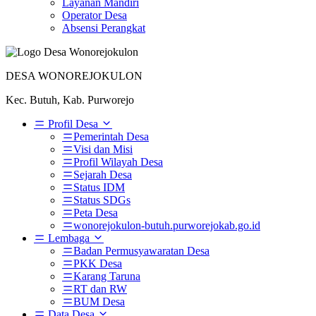
Layanan Mandiri
Operator Desa
Absensi Perangkat
DESA WONOREJOKULON
Kec. Butuh, Kab. Purworejo
Profil Desa
Pemerintah Desa
Visi dan Misi
Profil Wilayah Desa
Sejarah Desa
Status IDM
Status SDGs
Peta Desa
wonorejokulon-butuh.purworejokab.go.id
Lembaga
Badan Permusyawaratan Desa
PKK Desa
Karang Taruna
RT dan RW
BUM Desa
Data Desa