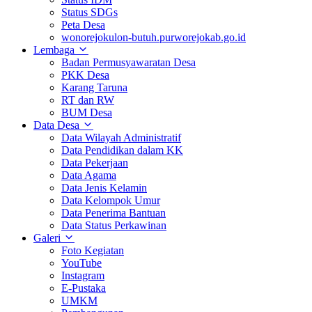
Status SDGs
Peta Desa
wonorejokulon-butuh.purworejokab.go.id
Lembaga
Badan Permusyawaratan Desa
PKK Desa
Karang Taruna
RT dan RW
BUM Desa
Data Desa
Data Wilayah Administratif
Data Pendidikan dalam KK
Data Pekerjaan
Data Agama
Data Jenis Kelamin
Data Kelompok Umur
Data Penerima Bantuan
Data Status Perkawinan
Galeri
Foto Kegiatan
YouTube
Instagram
E-Pustaka
UMKM