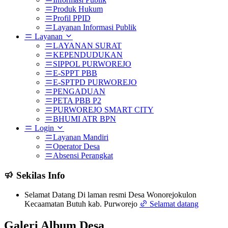
Produk Hukum
Profil PPID
Layanan Informasi Publik
Layanan
LAYANAN SURAT
KEPENDUDUKAN
SIPPOL PURWOREJO
E-SPPT PBB
E-SPTPD PURWOREJO
PENGADUAN
PETA PBB P2
PURWOREJO SMART CITY
BHUMI ATR BPN
Login
Layanan Mandiri
Operator Desa
Absensi Perangkat
Sekilas Info
Selamat Datang Di laman resmi Desa Wonorejokulon
Kecaamatan Butuh kab. Purworejo
Selamat datang
Galeri Album Desa