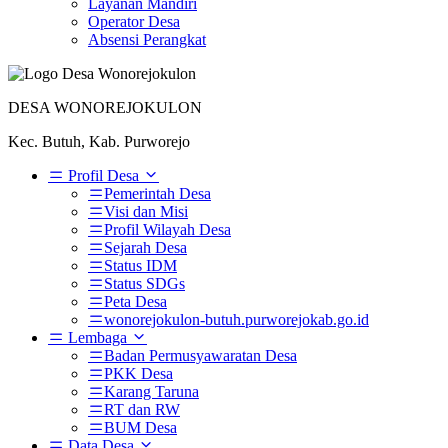
Layanan Mandiri
Operator Desa
Absensi Perangkat
DESA WONOREJOKULON
Kec. Butuh, Kab. Purworejo
Profil Desa
Pemerintah Desa
Visi dan Misi
Profil Wilayah Desa
Sejarah Desa
Status IDM
Status SDGs
Peta Desa
wonorejokulon-butuh.purworejokab.go.id
Lembaga
Badan Permusyawaratan Desa
PKK Desa
Karang Taruna
RT dan RW
BUM Desa
Data Desa