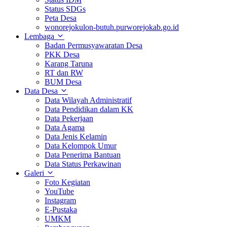
Status SDGs
Peta Desa
wonorejokulon-butuh.purworejokab.go.id
Lembaga
Badan Permusyawaratan Desa
PKK Desa
Karang Taruna
RT dan RW
BUM Desa
Data Desa
Data Wilayah Administratif
Data Pendidikan dalam KK
Data Pekerjaan
Data Agama
Data Jenis Kelamin
Data Kelompok Umur
Data Penerima Bantuan
Data Status Perkawinan
Galeri
Foto Kegiatan
YouTube
Instagram
E-Pustaka
UMKM