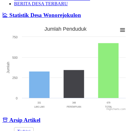
BERITA DESA TERBARU
Statistik Desa Wonorejokulon
Jumlah Penduduk
Jumlah Penduduk
750
Bar chart with 3 bars.
The chart has 1 X axis displaying categories.
The chart has 1 Y axis displaying Jumlah. Range: 0 to 750.
500
Jumlah
250
0
331
348
679
LAKI-LAKI
PEREMPUAN
TOTAL
Highcharts.com
End of interactive chart.
Arsip Artikel