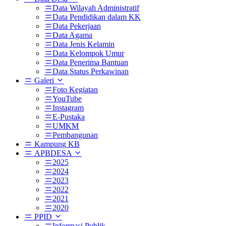
Data Wilayah Administratif
Data Pendidikan dalam KK
Data Pekerjaan
Data Agama
Data Jenis Kelamin
Data Kelompok Umur
Data Penerima Bantuan
Data Status Perkawinan
Galeri
Foto Kegiatan
YouTube
Instagram
E-Pustaka
UMKM
Pembangunan
Kampung KB
APBDESA
2025
2024
2023
2022
2021
2020
PPID
Informasi Publik