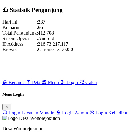
Simak Caranya Pembatalan Pinjaman Adakami
04 Agustus 2026
Statistik Pengunjung
Hari ini
:
237
Kemarin
:
661
Total Pengunjung
:
412.708
Sistem Operasi
:
Android
IP Address
:
216.73.217.117
Browser
:
Chrome 131.0.0.0
Beranda
Peta
Menu
Login
Galeri
Menu Login
Login Layanan Mandiri
Login Admin
Login Kehadiran
Desa Wonorejokulon