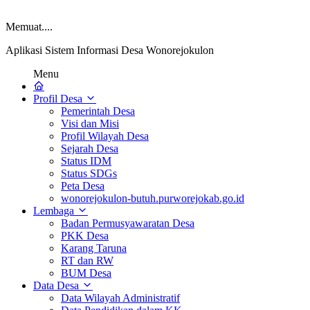
Memuat....
Aplikasi Sistem Informasi Desa Wonorejokulon
Menu
Profil Desa
Pemerintah Desa
Visi dan Misi
Profil Wilayah Desa
Sejarah Desa
Status IDM
Status SDGs
Peta Desa
wonorejokulon-butuh.purworejokab.go.id
Lembaga
Badan Permusyawaratan Desa
PKK Desa
Karang Taruna
RT dan RW
BUM Desa
Data Desa
Data Wilayah Administratif