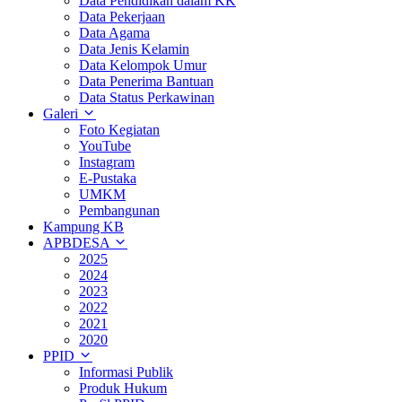
Data Pendidikan dalam KK
Data Pekerjaan
Data Agama
Data Jenis Kelamin
Data Kelompok Umur
Data Penerima Bantuan
Data Status Perkawinan
Galeri
Foto Kegiatan
YouTube
Instagram
E-Pustaka
UMKM
Pembangunan
Kampung KB
APBDESA
2025
2024
2023
2022
2021
2020
PPID
Informasi Publik
Produk Hukum