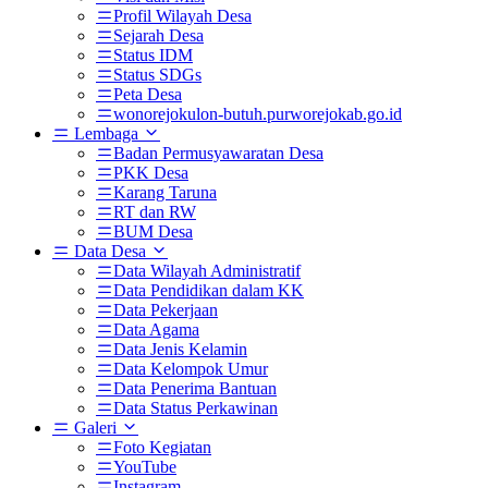
Profil Wilayah Desa
Sejarah Desa
Status IDM
Status SDGs
Peta Desa
wonorejokulon-butuh.purworejokab.go.id
Lembaga
Badan Permusyawaratan Desa
PKK Desa
Karang Taruna
RT dan RW
BUM Desa
Data Desa
Data Wilayah Administratif
Data Pendidikan dalam KK
Data Pekerjaan
Data Agama
Data Jenis Kelamin
Data Kelompok Umur
Data Penerima Bantuan
Data Status Perkawinan
Galeri
Foto Kegiatan
YouTube
Instagram