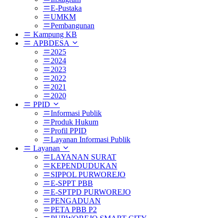
E-Pustaka
UMKM
Pembangunan
Kampung KB
APBDESA
2025
2024
2023
2022
2021
2020
PPID
Informasi Publik
Produk Hukum
Profil PPID
Layanan Informasi Publik
Layanan
LAYANAN SURAT
KEPENDUDUKAN
SIPPOL PURWOREJO
E-SPPT PBB
E-SPTPD PURWOREJO
PENGADUAN
PETA PBB P2