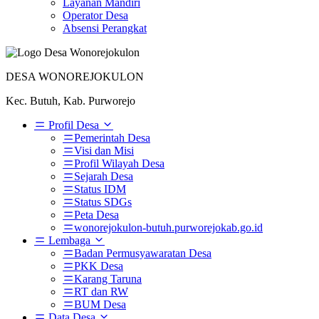
Layanan Mandiri
Operator Desa
Absensi Perangkat
DESA WONOREJOKULON
Kec. Butuh, Kab. Purworejo
Profil Desa
Pemerintah Desa
Visi dan Misi
Profil Wilayah Desa
Sejarah Desa
Status IDM
Status SDGs
Peta Desa
wonorejokulon-butuh.purworejokab.go.id
Lembaga
Badan Permusyawaratan Desa
PKK Desa
Karang Taruna
RT dan RW
BUM Desa
Data Desa