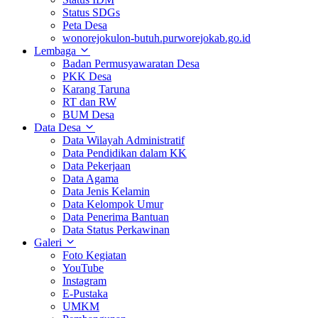
Status SDGs
Peta Desa
wonorejokulon-butuh.purworejokab.go.id
Lembaga
Badan Permusyawaratan Desa
PKK Desa
Karang Taruna
RT dan RW
BUM Desa
Data Desa
Data Wilayah Administratif
Data Pendidikan dalam KK
Data Pekerjaan
Data Agama
Data Jenis Kelamin
Data Kelompok Umur
Data Penerima Bantuan
Data Status Perkawinan
Galeri
Foto Kegiatan
YouTube
Instagram
E-Pustaka
UMKM