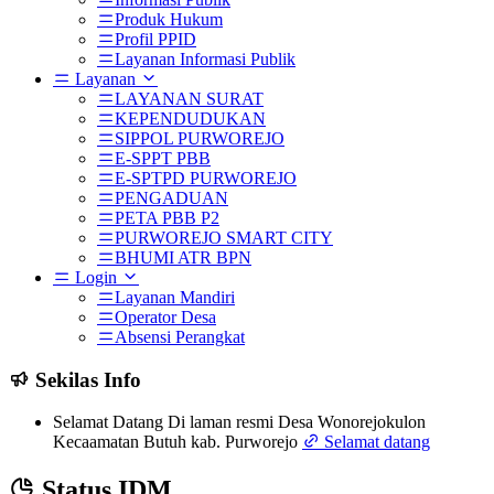
Produk Hukum
Profil PPID
Layanan Informasi Publik
Layanan
LAYANAN SURAT
KEPENDUDUKAN
SIPPOL PURWOREJO
E-SPPT PBB
E-SPTPD PURWOREJO
PENGADUAN
PETA PBB P2
PURWOREJO SMART CITY
BHUMI ATR BPN
Login
Layanan Mandiri
Operator Desa
Absensi Perangkat
Sekilas Info
Selamat Datang Di laman resmi Desa Wonorejokulon
Kecaamatan Butuh kab. Purworejo
Selamat datang
Status IDM