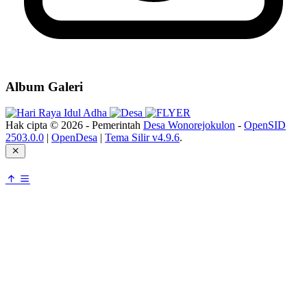
Album Galeri
Hak cipta © 2026 - Pemerintah
Desa Wonorejokulon
-
OpenSID
2503.0.0
|
OpenDesa
|
Tema Silir v4.9.6
.