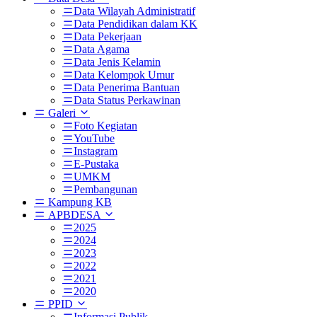
Data Wilayah Administratif
Data Pendidikan dalam KK
Data Pekerjaan
Data Agama
Data Jenis Kelamin
Data Kelompok Umur
Data Penerima Bantuan
Data Status Perkawinan
Galeri
Foto Kegiatan
YouTube
Instagram
E-Pustaka
UMKM
Pembangunan
Kampung KB
APBDESA
2025
2024
2023
2022
2021
2020
PPID
Informasi Publik